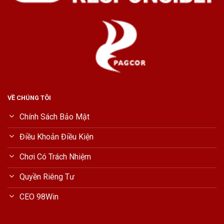
được đánh giá là một trong những điểm đến mà bạn không
nên bỏ qua. Tại đây thể hiện rõ văn hóa của người dân khu
vực Đông Nam Á qua những trận đấu gà gà đòn đỉnh cao.
VỀ CHÚNG TÔI
Chính Sách Bảo Mật
Điều Khoản Điều Kiện
Chơi Có Trách Nhiệm
Sảnh cược hàng đầu trên sân chơi đá gà hiện nay
Quyền Riêng Tư
Những loại hình chọi kê ăn khách nhất trên thị
CEO 98Win
trường
Không chỉ dừng lại ở hình thức đá gà truyền thống, mà hiện