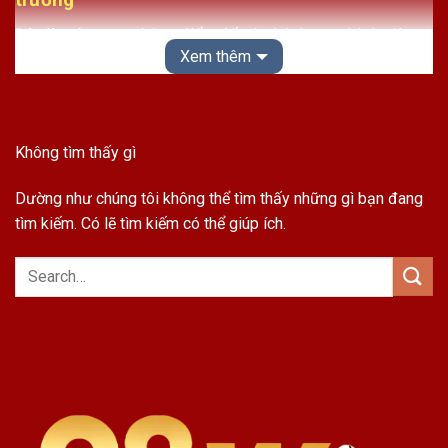
Đây là một trong những điểm đến thu hút lượng thành viên
Xem thêm
tham gia đông đảo mỗi ngày. Ngay sau khi truy cập vào sân
chơi là bạn đã có thể khám phá một thiên đường game đổi
thưởng đa dạng. Đặc biệt, các tổ hợp biểu tượng sẽ giúp bạn
thu về một nguồn lợi nhuận đáng kể có thể lên đến hàng
Không tìm thấy gì
nghìn lần so với số vốn mà bạn bỏ ra.
Dường như chúng tôi không thể tìm thấy những gì bạn đang
tìm kiếm. Có lẽ tìm kiếm có thể giúp ích.
Nhận thưởng nhanh chóng cùng game nổ hũ