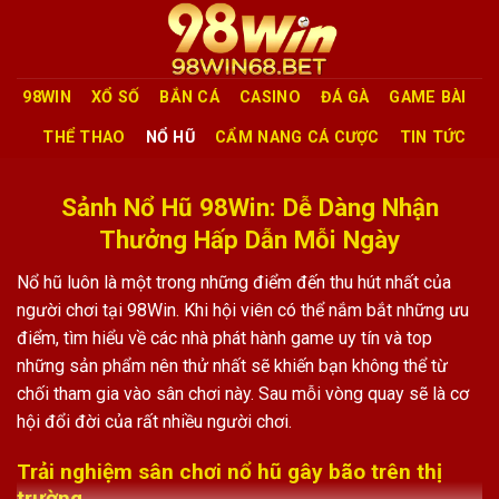
98WIN
XỔ SỐ
BẮN CÁ
CASINO
ĐÁ GÀ
GAME BÀI
THỂ THAO
NỔ HŨ
CẨM NANG CÁ CƯỢC
TIN TỨC
Sảnh Nổ Hũ 98Win: Dễ Dàng Nhận
Thưởng Hấp Dẫn Mỗi Ngày
Nổ hũ luôn là một trong những điểm đến thu hút nhất của
người chơi tại 98Win. Khi hội viên có thể nắm bắt những ưu
điểm, tìm hiểu về các nhà phát hành game uy tín và top
những sản phẩm nên thử nhất sẽ khiến bạn không thể từ
chối tham gia vào sân chơi này. Sau mỗi vòng quay sẽ là cơ
hội đổi đời của rất nhiều người chơi.
Trải nghiệm sân chơi nổ hũ gây bão trên thị
trường